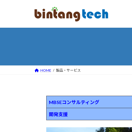
コ
ナ
ン
ビ
テ
ゲ
ン
ー
ツ
シ
へ
ョ
ス
ン
キ
に
ッ
移
プ
動
HOME
製品・サービス
MBSEコンサルティング
開発支援